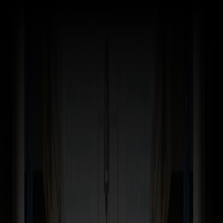
소식
공지사항
업데이트
이벤트
가이드
확률형 아이템
실시간 확률 정보
랭킹
월드 랭킹
컨텐츠 랭킹
고객지원
1:1 문의
건의사항
버그 제보
불법프로그램 제보