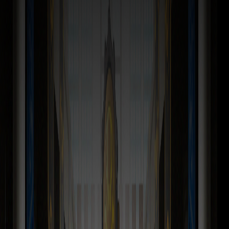
로그인
소식
공지사항
업데이트
이벤트
가이드
확률형 아이템
실시간 확률 정보
랭킹
월드 랭킹
컨텐츠 랭킹
고객지원
1:1 문의
건의사항
버그 제보
불법프로그램 제보