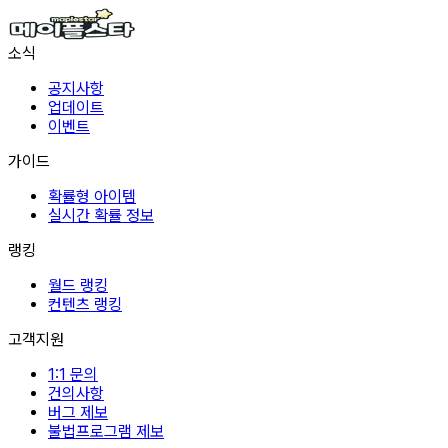
소식
공지사항
업데이트
이벤트
가이드
확률형 아이템
실시간 확률 정보
랭킹
월드 랭킹
컨텐츠 랭킹
고객지원
1:1 문의
건의사항
버그 제보
불법프로그램 제보