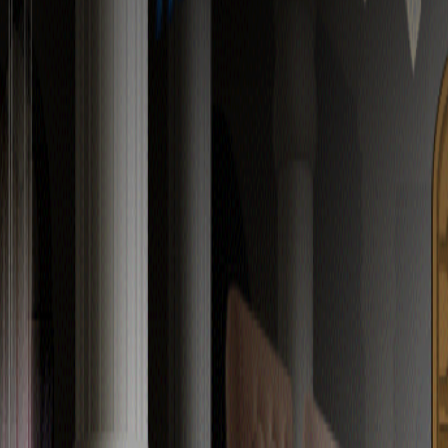
공지사항
업데이트
이벤트
공지사항
목록
점검
11월 28일(금) 점검 안내
2025.11.27 07:52