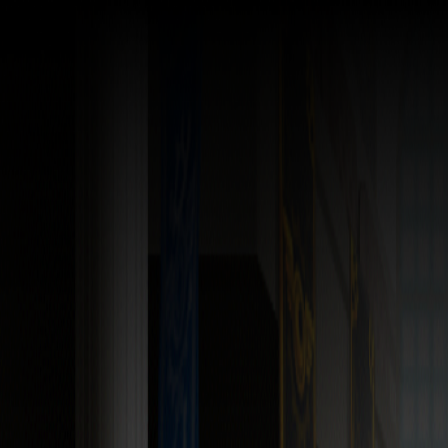
소식
공지사항
업데이트
이벤트
가이드
확률형 아이템
실시간 확률 정보
랭킹
월드 랭킹
컨텐츠 랭킹
고객지원
1:1 문의
건의사항
버그 제보
불법프로그램 제보