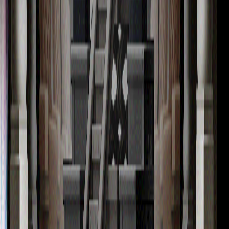
되었습니다. "스틸" 스킬은 추후 개편이 진행 될 예정
입니다.
주의사항
5월 29일 오후 3시 20분 이전에 생성된 채널은 5월 29일 오
후 7시에 닫힐 예정이니 모험가 분들께서는 메이플스토리 월
드 로비로 이동한 이후 다시 접속해 주시기 바랍니다.
감사합니다.
이전글
6월 4일(목) 업데이트 내역 안내
다음글
5월 28일(목) 무점검 업데이트 내역 안내