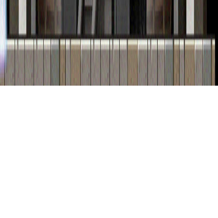
이용약관
|
개인정보처리방침
|
운영정책
(주) 스타픽시스튜디오 | 대표: 성주원 | 경기도 용인시 기흥구 기흥로
58, 기흥ICT밸리 SK V1 B동 1305호
E-mail:
contact@maplestar.io
|
사업자 등록번호: 586-86-
03714
ⓒ 메이플스타. All Rights Reserved.