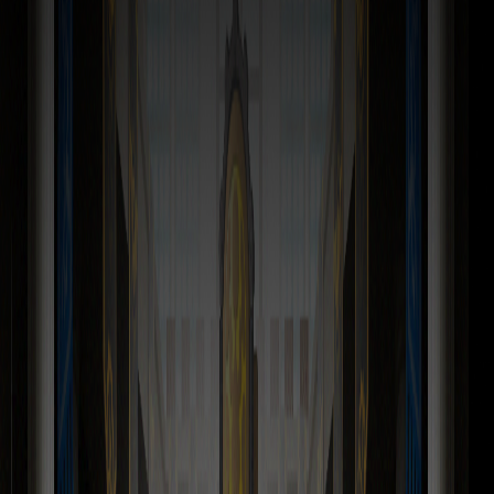
로그인
소식
공지사항
업데이트
이벤트
가이드
확률형 아이템
실시간 확률 정보
랭킹
월드 랭킹
컨텐츠 랭킹
고객지원
1:1 문의
건의사항
버그 제보
불법프로그램 제보