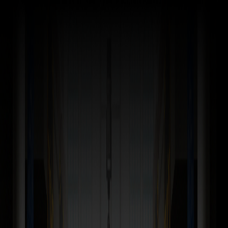
소식
공지사항
업데이트
이벤트
가이드
확률형 아이템
실시간 확률 정보
랭킹
월드 랭킹
컨텐츠 랭킹
고객지원
1:1 문의
건의사항
버그 제보
불법프로그램 제보